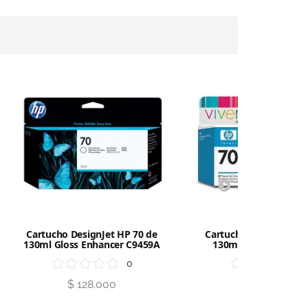
Cartucho DesignJet HP 70 de
Cartucho DesignJet HP
130ml Gloss Enhancer C9459A
130ml Light Cyan C
0
$ 128.000
$ 128.000