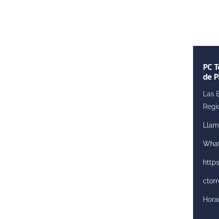
PC T
de P
Las B
Regi
Llam
What
https
ctor
Horar