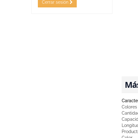
Cerrar sesión
Má
Caracter
Colores
Cantida
Capaci
Longitu
Product
Color