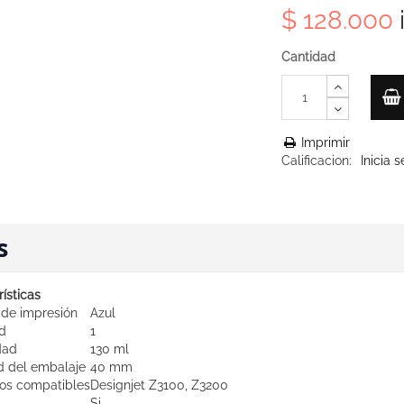
$ 128.000
Cantidad
Imprimir
Calificacion:
Inicia 
s
ísticas
 de impresión
Azul
d
1
dad
130 ml
d del embalaje
40 mm
os compatibles
Designjet Z3100, Z3200
Si