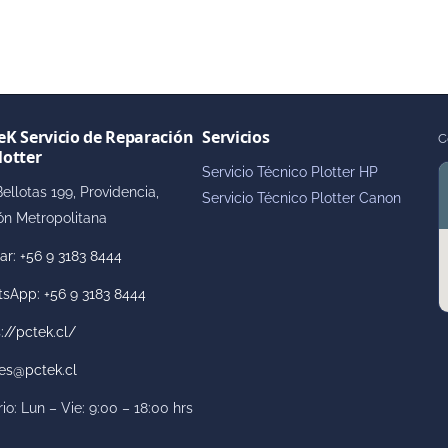
eK Servicio de Reparación
Servicios
C
lotter
Servicio Técnico Plotter HP
ellotas 199, Providencia,
Servicio Técnico Plotter Canon
ón Metropolitana
ar: +56 9 3183 8444
sApp: +56 9 3183 8444
://pctek.cl/
res@pctek.cl
io: Lun – Vie: 9:00 – 18:00 hrs