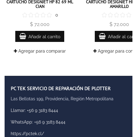
CARTUCHO DESIGNJET HP 82 69 ML
CARTUCHO DESIGNJET HP 
CIAN
AMARILLO
0
$ 72.000
$ 72.000
Añadir al carrito
Añadir al carri
Agregar para comparar
Agregar para comp
PC TEK SERVICIO DE REPARACIÓN DE PLOTTER
Las Bellotas 199, Providencia, Región Metropolitana
Llamar: +56 9 3183 8444
WhatsApp: +56 9 3183 8444
https://pctek.cl/